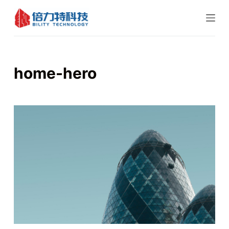
跳
过
内
容
home-hero