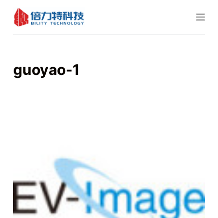
跳
过
内
容
guoyao-1