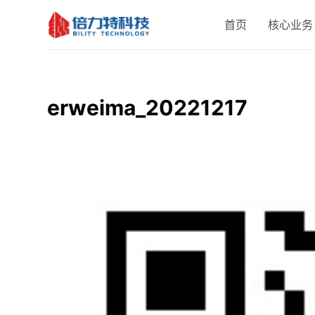
跳
首页
核心业务
过
内
容
erweima_20221217