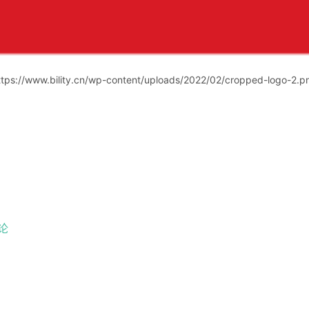
ttps://www.bility.cn/wp-content/uploads/2022/02/cropped-logo-2.p
论