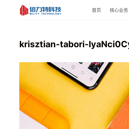
跳
首页
核心业务
过
内
容
krisztian-tabori-IyaNci0