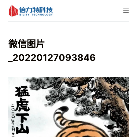
跳
过
内
容
微信图片
_20220127093846