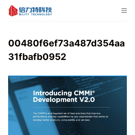
跳
过
内
容
00480f6ef73a487d354aa
31fbafb0952