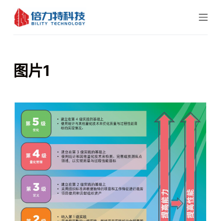
跳
过
内
容
图片1