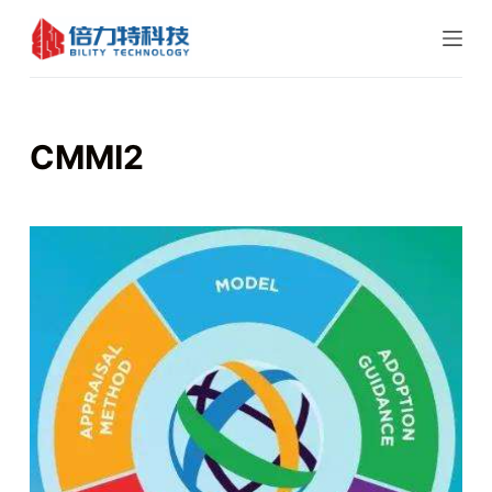
跳
过
内
容
CMMI2