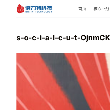
跳
首页
核心业务
过
内
容
s-o-c-i-a-l-c-u-t-Ojnm