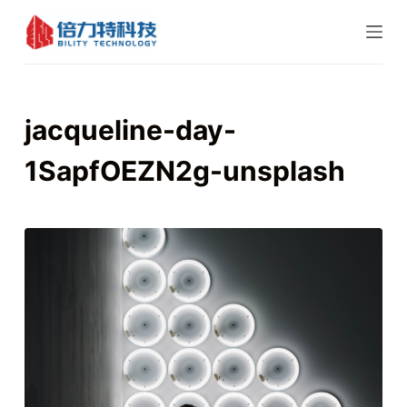
跳
过
内
容
jacqueline-day-
1SapfOEZN2g-unsplash