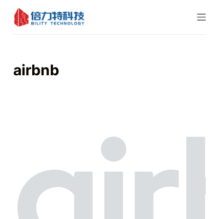
跳
过
内
容
airbnb