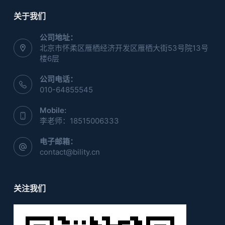
关于我们
公司地址：
北京市怀柔区雁栖经济开发区雁栖大街53号院13号
楼6层
公司电话：
010-64855545
Mobile:
李老师：18515006333
电子邮箱：
contact@bility.cn
关注我们