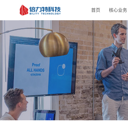
跳
首页
核心业务
过
内
容